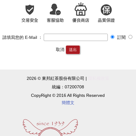
請填寫您的 E-Mail ：
訂閱
取消
送出
2026 © 東邦紅茶股份有限公司 |
隱私權政策
統編：07200708
CopyRight © 2016 All Rights Reserved
簡體文