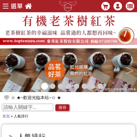
<
>
☆ ★~歡迎光臨本站~☆ ★
☆ ★~歡迎您到留言版給我們加油打氣~☆ ★
搜尋
首頁
» 人氣排行
人氣排行