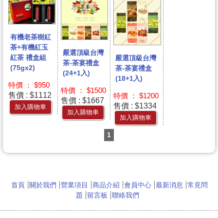
有機老茶樹紅
茶+有機紅玉
嚴選頂級台灣
紅茶 禮盒組
嚴選頂級台灣
茶-茶宴禮盒
(75gx2)
茶-茶宴禮盒
(24+1入)
(18+1入)
特價 ： $950
特價 ： $1500
售價 : $1112
特價 ： $1200
售價 : $1667
售價 : $1334
加入購物車
加入購物車
加入購物車
1
首頁
關於我們
營業項目
商品介紹
會員中心
最新消息
常見問
題
留言板
聯絡我們