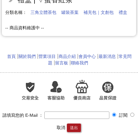
分類名稱：
三角立體茶包
罐裝茶葉
補充包｜文創包
禮盒
-- 商品資料維護中 --
首頁
關於我們
營業項目
商品介紹
會員中心
最新消息
常見問
題
留言板
聯絡我們
請填寫您的 E-Mail ：
訂閱
取消
送出