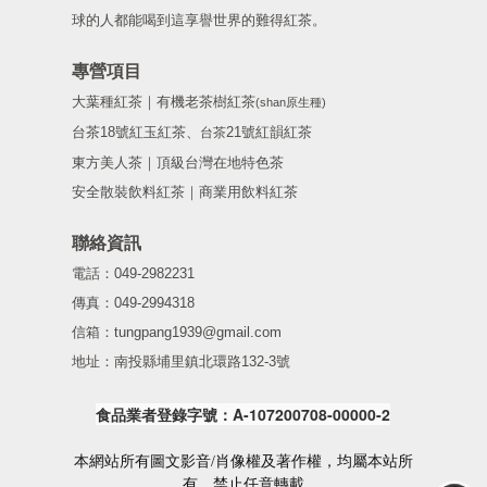
球的人都能喝到這享譽世界的難得紅茶。
專營項目
大葉種紅茶｜有機老茶樹紅茶
(shan原生種)
台茶18號紅玉紅茶、
21號紅韻紅茶
台茶
東方美人茶｜頂級台灣在地特色茶
安全散裝飲料紅茶｜商業用飲料紅茶
聯絡資訊
電話：049-2982231
傳真：049-2994318
信箱：tungpang1939@gmail.com
地址：南投縣埔里鎮北環路132-3號
食品業者登錄字號：A-107200708-00000-2
本網站所有圖文影音/肖像權及著作權，均屬本站所
有，禁止任意轉載