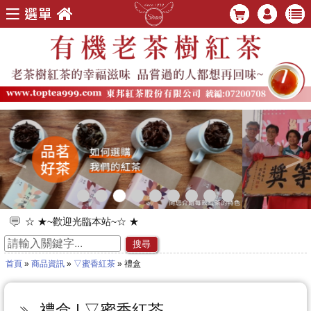
<
>
☆ ★~歡迎光臨本站~☆ ★
☆ ★~歡迎您到留言版給我們加油打氣~☆ ★
搜尋
首頁
»
商品資訊
»
▽蜜香紅茶
» 禮盒
禮盒 | ▽蜜香紅茶