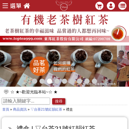
<
>
☆ ★~歡迎光臨本站~☆ ★
☆ ★~歡迎您到留言版給我們加油打氣~☆ ★
搜尋
首頁
»
商品資訊
»
▽台茶21號紅韻紅茶
» 禮盒
禮盒 | ▽台茶21號紅韻紅茶