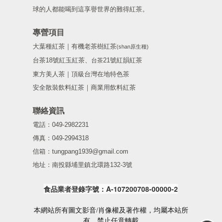
球的人都能喝到這享譽世界的難得紅茶。
專營項目
大葉種紅茶｜有機老茶樹紅茶
(shan原生種)
台茶18號紅玉紅茶、
21號紅韻紅茶
台茶
東方美人茶｜頂級台灣在地特色茶
安全散裝飲料紅茶｜商業用飲料紅茶
聯絡資訊
電話：049-2982231
傳真：049-2994318
信箱：tungpang1939@gmail.com
地址：南投縣埔里鎮北環路132-3號
食品業者登錄字號：A-107200708-00000-2
本網站所有圖文影音/肖像權及著作權，均屬本站所
有，禁止任意轉載