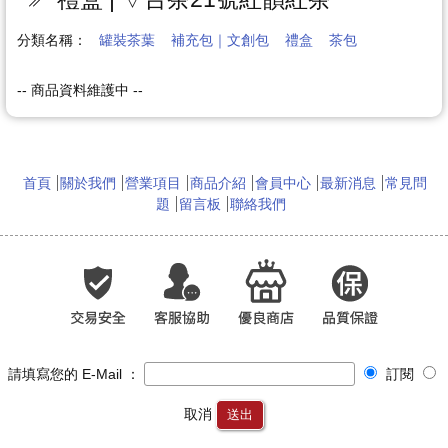
分類名稱：
罐裝茶葉
補充包｜文創包
禮盒
茶包
-- 商品資料維護中 --
首頁
關於我們
營業項目
商品介紹
會員中心
最新消息
常見問
題
留言板
聯絡我們
請填寫您的 E-Mail ：
訂閱
取消
送出