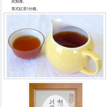
此類推。
英式紅茶5分鐘。