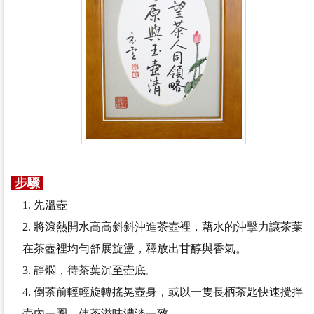
步驟
1. 先溫壺
2. 將滾熱開水高高斜斜沖進茶壺裡，藉水的沖擊力讓茶葉
在茶壺裡均勻舒展旋盪，釋放出甘醇與香氣。
3. 靜燜，待茶葉沉至壺底。
4. 倒茶前輕輕旋轉搖晃壺身，或以一隻長柄茶匙快速攪拌
壺內一圈，使茶滋味濃淡一致。