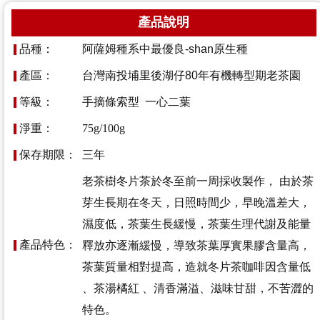
產品說明
品種：
阿薩姆種系中最優良-shan原生種
產區：
台灣南投埔里後湖仔80年有機轉型期老茶園
等級：
手摘條索型 一心二葉
淨重：
75g/100g
保存期限：
三年
老茶樹冬片茶於冬至前一周採收製作， 由於茶
芽生長期在冬天，日照時間少，早晚溫差大，
濕度低，茶葉生長緩慢，茶葉生理代謝及能量
產品特色：
釋放亦逐漸緩慢，導致茶葉厚實果膠含量高，
茶葉質量相對提高，造就冬片茶咖啡因含量低
、茶湯橘紅 、清香滿溢、滋味甘甜，不苦澀的
特色。