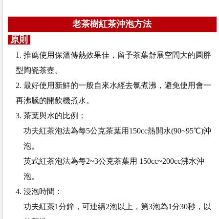
老茶樹紅茶沖泡方法
原則
1. 推薦使用保溫傳熱效果佳，留予茶葉舒展空間大的
圓胖
型陶瓷茶壺。
2. 最好使用新鮮的一般自來水經去氯煮沸，避免使用
會一
再沸騰的開飲機煮水。
3. 茶葉與水的比例：
功夫紅茶泡法為每5公克茶葉用150cc熱開水(90~95℃)
沖
泡。
英式紅茶泡法為每2~3公克茶葉用 150cc~200cc沸水沖
泡。
4. 浸泡時間：
功夫紅茶1分鐘，可連續2泡以上，第3泡為1分30秒，以