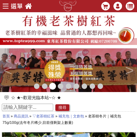
<
>
☆ ★~歡迎光臨本站~☆ ★
☆ ★~歡迎您到留言版給我們加油打氣~☆ ★
搜尋
首頁
»
商品資訊
»
▽老茶樹紅茶
»
補充包｜文創包
» 老茶樹冬片｜補充包
75g/100g(去年冬片稀少,目前僅剩架上數量)