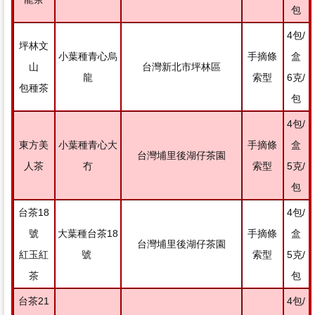
包
4包/
坪林文
小葉種青心烏
手摘條
盒
山
台灣新北市坪林區
龍
索型
6克/
包種茶
包
4包/
東方美
小葉種青心大
手摘條
盒
台灣埔里後湖仔茶園
人茶
冇
索型
5克/
包
台茶18
4包/
號
大葉種台茶18
手摘條
盒
台灣埔里後湖仔茶園
紅玉紅
號
索型
5克/
茶
包
台茶21
4包/