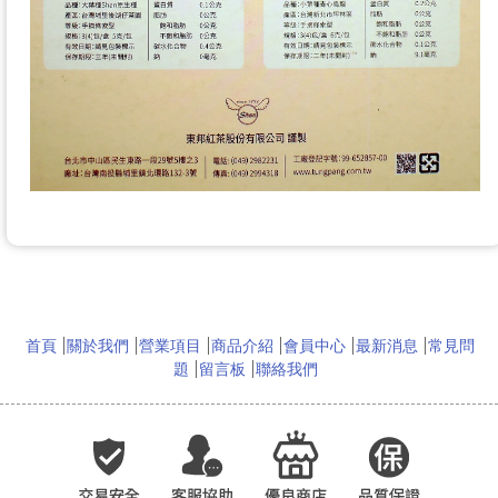
首頁
關於我們
營業項目
商品介紹
會員中心
最新消息
常見問
題
留言板
聯絡我們