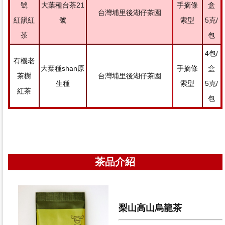
號
大葉種台茶21
手摘條
盒
台灣埔里後湖仔茶園
紅韻紅
號
索型
5克/
茶
包
4包/
有機老
大葉種shan原
手摘條
盒
茶樹
台灣埔里後湖仔茶園
生種
索型
5克/
紅茶
包
茶品介紹
梨山高山烏龍茶