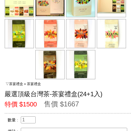
▽茶宴禮盒 » 茶宴禮盒
嚴選頂級台灣茶-茶宴禮盒(24+1入)
售價 $1667
特價 $1500
數量 :