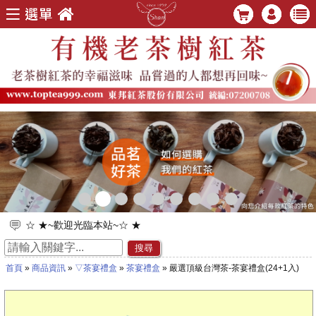
<
>
☆ ★~歡迎光臨本站~☆ ★
☆ ★~歡迎您到留言版給我們加油打氣~☆ ★
搜尋
首頁
»
商品資訊
»
▽茶宴禮盒
»
茶宴禮盒
» 嚴選頂級台灣茶-茶宴禮盒(24+1入)