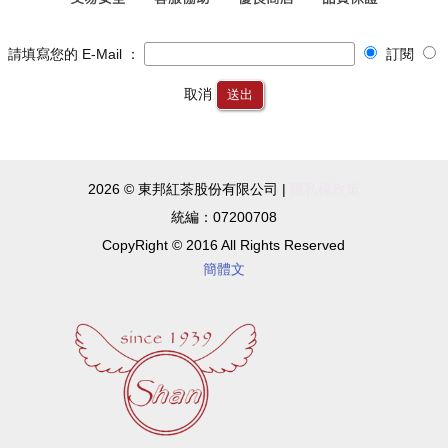
請填寫您的 E-Mail ：
訂閱
取消
送出
2026 © 東邦紅茶股份有限公司 |
隱私權政策
統編：07200708
CopyRight © 2016 All Rights Reserved
簡體文