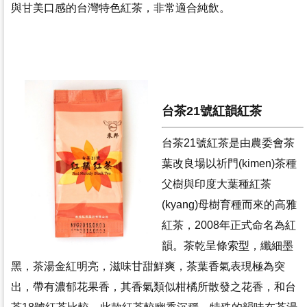
與甘美口感的台灣特色紅茶，非常適合純飲。
台茶21號紅韻紅茶
台茶21號紅茶是由農委會茶
葉改良場以祈門(kimen)茶種
父樹與印度大葉種紅茶
(kyang)母樹育種而來的高雅
紅茶，2008年正式命名為紅
韻。茶乾呈條索型，纖細墨
黑，茶湯金紅明亮，滋味甘甜鮮爽，茶葉香氣表現極為突
出，
帶有濃郁花果香，其香氣類似柑橘所散發之花香，和台