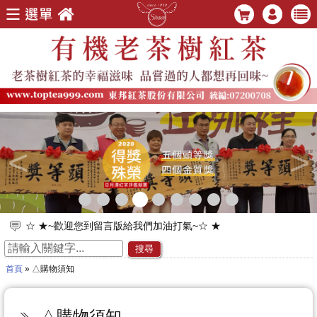
<
>
☆ ★~歡迎您到留言版給我們加油打氣~☆ ★
☆ ★~歡迎光臨本站~☆ ★
搜尋
首頁
» △購物須知
△購物須知