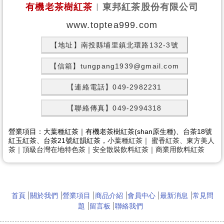
有機老茶樹紅茶
︱
東邦紅茶股份有限公司
www.toptea999.com
【地址】南投縣埔里鎮北環路132-3號
【信箱】tungpang1939@gmail.com
【連絡電話】049-2982231
【聯絡傳真】049-2994318
營業項目：大葉種紅茶｜有機老茶樹紅茶(shan原生種)、台茶18號
紅玉紅茶、
台茶21號紅韻紅茶，
小葉種紅茶｜ 蜜香紅茶、東方美人
茶｜
頂級台灣在地特色茶｜安全散裝飲料紅茶｜商業用飲料紅茶
首頁
關於我們
營業項目
商品介紹
會員中心
最新消息
常見問
題
留言板
聯絡我們