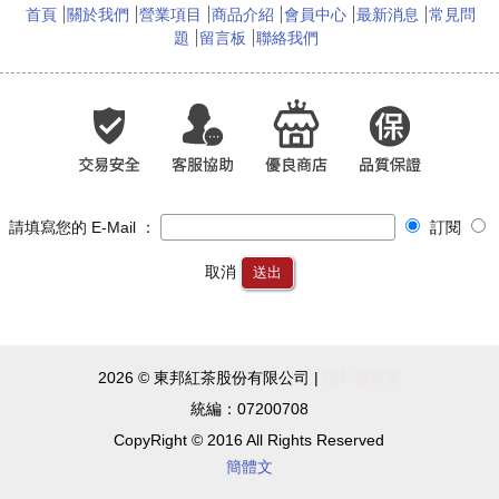
首頁
關於我們
營業項目
商品介紹
會員中心
最新消息
常見問
題
留言板
聯絡我們
請填寫您的 E-Mail ：
訂閱
取消
送出
2026 © 東邦紅茶股份有限公司 |
隱私權政策
統編：07200708
CopyRight © 2016 All Rights Reserved
簡體文