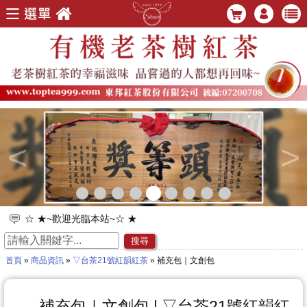
<
>
☆ ★~歡迎光臨本站~☆ ★
☆ ★~歡迎您到留言版給我們加油打氣~☆ ★
搜尋
首頁
»
商品資訊
»
▽台茶21號紅韻紅茶
» 補充包｜文創包
補充包｜文創包 | ▽台茶21號紅韻紅