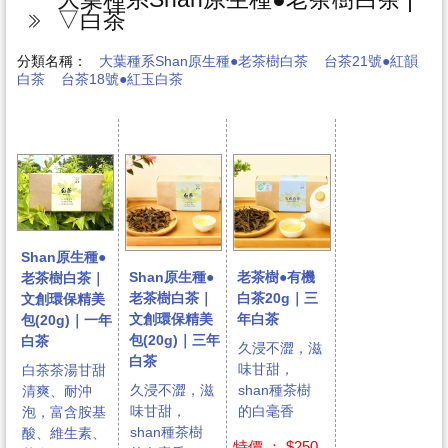
▽白茶
分類名稱：
大葉種系Shan原生種●老茶樹白茶
台茶21號●紅韻
白茶
台茶18號●紅玉白茶
Shan原生種●
Shan原生種●
老茶樹●有機
老茶樹白茶｜
老茶樹白茶｜
白茶20g｜三
文創環保精美
文創環保精美
年白茶
包(20g)｜一年
包(20g)｜三年
白茶
久浸不澀，滋
白茶
味甘甜，
白茶茶湯甘甜
久浸不澀，滋
shan種茶樹
清爽、耐沖
味甘甜，
的白毫香
泡，富含胺基
shan種茶樹
酸、維生素、
特價 ： $250