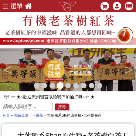
<
>
☆ ★~歡迎您到留言版給我們加油打氣~☆ ★
☆ ★~歡迎光臨本站~☆ ★
搜尋
首頁
»
商品資訊
»
▽白茶
» 大葉種系Shan原生種●老茶樹白茶
大葉種系Shan原生種●老茶樹白茶 |