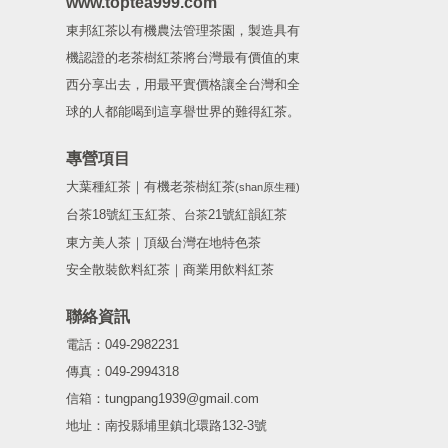
www.toptea999.com
東邦紅茶以有機農法管理茶園，製造具有
機認證的老茶樹紅茶將台灣最有價值的東
西分享出去，用最平實價格讓全台灣和全
球的人都能喝到這享譽世界的難得紅茶。
專營項目
大葉種紅茶｜有機老茶樹紅茶
(shan原生種)
台茶18號紅玉紅茶、
21號紅韻紅茶
台茶
東方美人茶｜頂級台灣在地特色茶
安全散裝飲料紅茶｜商業用飲料紅茶
聯絡資訊
電話：049-2982231
傳真：049-2994318
信箱：tungpang1939@gmail.com
地址：南投縣埔里鎮北環路132-3號