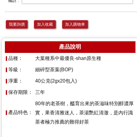
備註 :
我要詢價
加入收藏
加入購物車
產品說明
品種：
大葉種系中最優良-shan原生種
等級：
細碎型茶葉
(BOP)
淨重：
40公克(2gx20包入)
保存期限：
三年
80年的老茶樹，醞育出來的茶滋味特別醇濃厚
產品特色：
實，果香清雅迷人，茶湯艷紅清澈，是內行識
茶者極力推薦的難得好茶