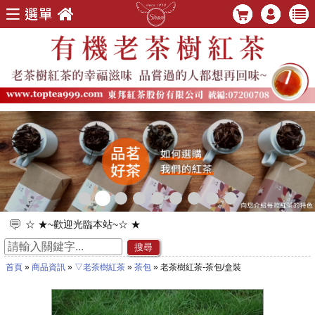
<
>
☆ ★~歡迎光臨本站~☆ ★
☆ ★~歡迎您到留言版給我們加油打氣~☆ ★
搜尋
首頁
»
商品資訊
»
▽老茶樹紅茶
»
茶包
» 老茶樹紅茶-茶包/盒裝