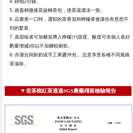
4. 靜燜2分鐘。
5. 掀蓋稍微搖晃旋轉茶包，使茶湯濃淡一致。
6. 品嘗第一口時，濃郁的茶香混和檸檬香會讓你有意想不
到的驚喜。
7. 喜甜味者可加糖並擠入檸檬汁(甜度、酸度可依個人喜好
酌量增減)
但以不加糖較耐飲。
8. 亦適合與鮮奶或手工果醬沖泡， 恣意享受各種不同風格
茶滋味。
▼
老茶樹紅茶通過SGS農藥殘留檢驗報告