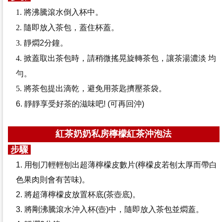
1.
將沸騰滾水倒入杯中。
2.
隨即放入茶包，蓋住杯蓋。
3.
靜燜2分鐘。
4.
掀蓋取出茶包時，請稍微搖晃旋轉茶包，讓茶湯濃淡 均
勻。
5.
將茶包提出滴乾，避免用茶匙擠壓茶袋。
6.
靜靜享受好茶的滋味吧! (可再回沖)
紅茶奶奶私房檸檬紅茶沖泡法
步驟
1. 用刨刀輕輕刨出超薄檸檬皮數片(檸檬皮若刨太厚而帶白
色果肉則會有苦味)。
2. 將超薄檸檬皮放置杯底(茶壺底)。
3. 將剛沸騰滾水沖入杯(壺)中，隨即放入茶包並燜蓋。