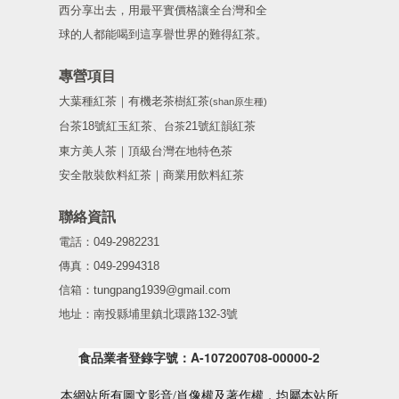
西分享出去，用最平實價格讓全台灣和全
球的人都能喝到這享譽世界的難得紅茶。
專營項目
大葉種紅茶｜有機老茶樹紅茶
(shan原生種)
台茶18號紅玉紅茶、
21號紅韻紅茶
台茶
東方美人茶｜頂級台灣在地特色茶
安全散裝飲料紅茶｜商業用飲料紅茶
聯絡資訊
電話：049-2982231
傳真：049-2994318
信箱：tungpang1939@gmail.com
地址：南投縣埔里鎮北環路132-3號
食品業者登錄字號：A-107200708-00000-2
本網站所有圖文影音/肖像權及著作權，均屬本站所