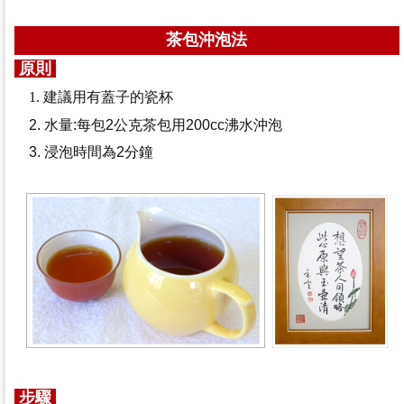
茶包沖泡法
原則
1. 建議用有蓋子的瓷杯
2. 水量:每包2公克茶包用200cc沸水沖泡
3. 浸泡時間為2分鐘
步驟