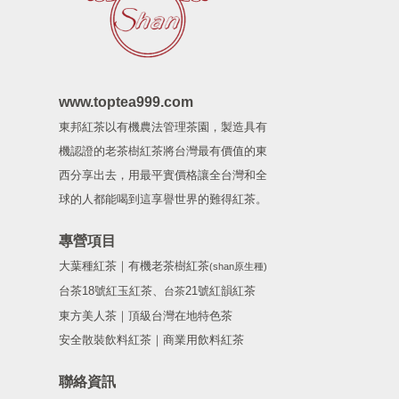
www.toptea999.com
東邦紅茶以有機農法管理茶園，製造具有
機認證的老茶樹紅茶將台灣最有價值的東
西分享出去，用最平實價格讓全台灣和全
球的人都能喝到這享譽世界的難得紅茶。
專營項目
大葉種紅茶｜有機老茶樹紅茶
(shan原生種)
台茶18號紅玉紅茶、
21號紅韻紅茶
台茶
東方美人茶｜頂級台灣在地特色茶
安全散裝飲料紅茶｜商業用飲料紅茶
聯絡資訊