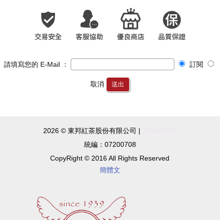
請填寫您的 E-Mail ：
訂閱
取消
送出
2026 © 東邦紅茶股份有限公司 |
隱私權政策
統編：07200708
CopyRight © 2016 All Rights Reserved
簡體文