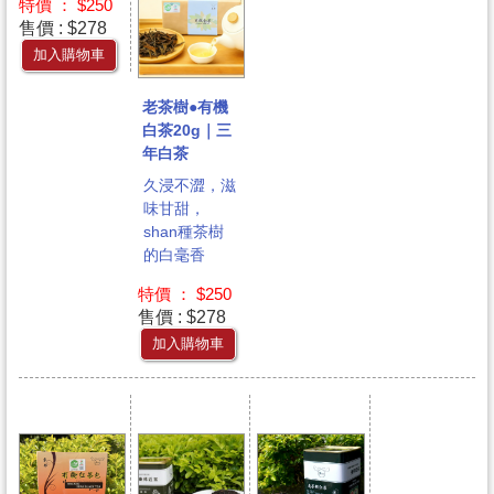
特價 ： $250
售價 : $278
加入購物車
老茶樹●有機
白茶20g｜三
年白茶
久浸不澀，滋
味甘甜，
shan種茶樹
的白毫香
特價 ： $250
售價 : $278
加入購物車