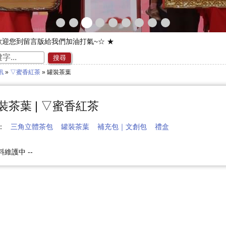
~歡迎您到留言版給我們加油打氣~☆ ★
歡迎光臨本站~☆ ★
搜尋
訊
»
▽蜜香紅茶
» 罐裝茶葉
裝茶葉 | ▽蜜香紅茶
稱：
三角立體茶包
罐裝茶葉
補充包｜文創包
禮盒
料維護中 --