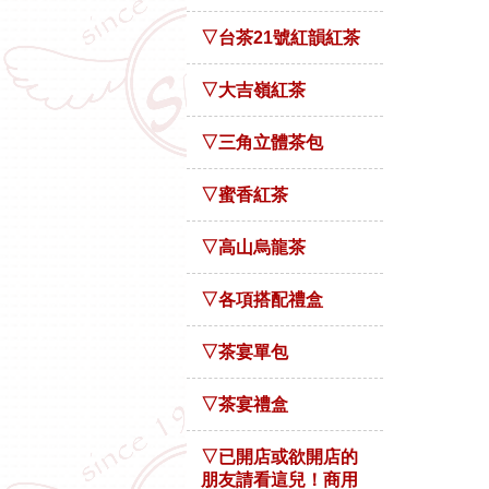
▽台茶21號紅韻紅茶
▽大吉嶺紅茶
▽三角立體茶包
▽蜜香紅茶
▽高山烏龍茶
▽各項搭配禮盒
▽茶宴單包
▽茶宴禮盒
▽已開店或欲開店的
朋友請看這兒！商用