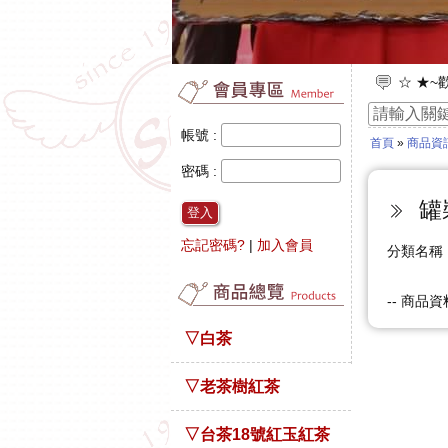
☆ ★
☆ ★~
帳號 :
首頁
»
商品資
密碼 :
罐
登入
忘記密碼?
|
加入會員
分類名
-- 商品資
▽白茶
▽老茶樹紅茶
▽台茶18號紅玉紅茶